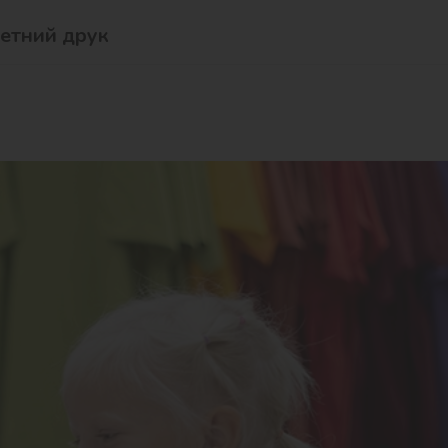
етний друк
Подарунковий ваучер