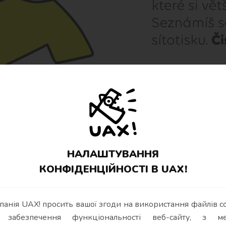
НАЛАШТУВАННЯ
КОНФІДЕНЦІЙНОСТІ В UAX!
панія UAX! просить вашої згоди на використання файлів co
УВАТИ ТАК ЕКСПЕРИ
 забезпечення функціональності веб-сайту, з м