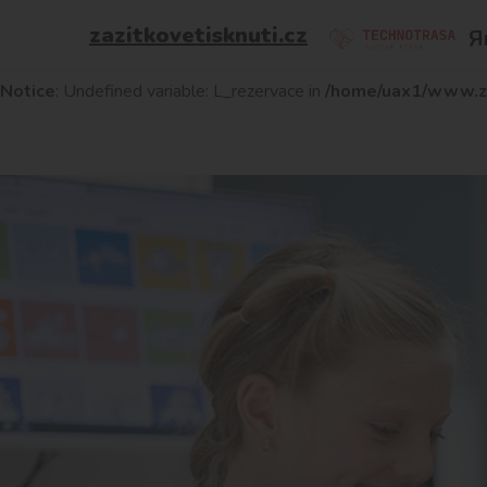
zazitkovetisknuti.cz
Я
Notice
: Undefined variable: L_rezervovattermin in
/home/uax1/
Notice
: Undefined variable: L_rezervace in
/home/uax1/www.zaz
к