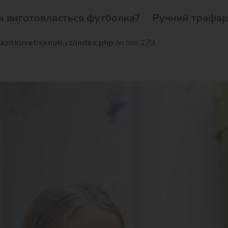
к виготовляється футболка?
Ручний трафар
www.zazitkovetisknuti.cz/index.php
on line
273
itkovetisknuti.cz/index.php
on line
273
онтакт